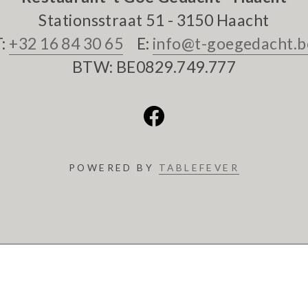
Stationsstraat 51 - 3150 Haacht
T:
+32 16 84 30 65
E:
info@t-goegedacht.b
BTW: BE0829.749.777
POWERED BY
TABLEFEVER